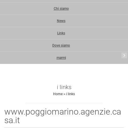
Chi siamo
News
Links
Dove siamo
keyboard_arrow_right
marmi
i links
Home
>
i links
www.poggiomarino.agenzie.ca
Invia
sa.it