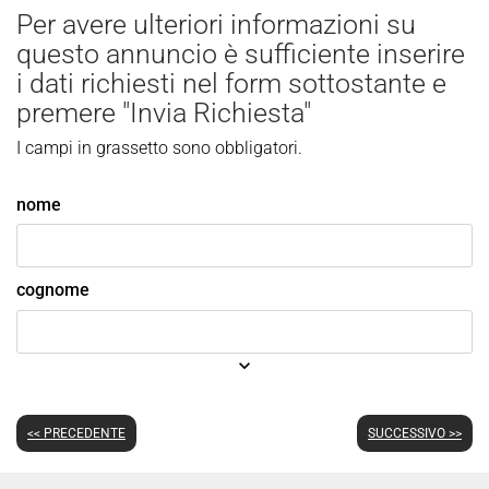
Per avere ulteriori informazioni su
questo annuncio è sufficiente inserire
i dati richiesti nel form sottostante e
premere "Invia Richiesta"
I campi in grassetto sono obbligatori.
nome
cognome
keyboard_arrow_down
<< PRECEDENTE
SUCCESSIVO >>