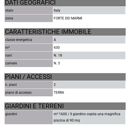
DATI GEOGRAFICI
stato
Italy
zona
FORTE DEI MARMI
CARATTERISTICHE IMMOBILE
classe energetica
A
m²
430
vani
N. 18
camere
N. 5
PIANI / ACCESSI
n. piani
2
piano di accesso
TERRA
GIARDINI E TERRENI
giardini
m² 1600 / Il giardino ospita una magnifica
piscina di 90 mq