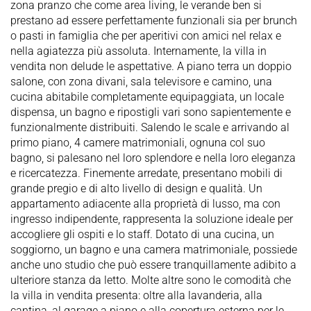
zona pranzo che come area living, le verande ben si
prestano ad essere perfettamente funzionali sia per brunch
o pasti in famiglia che per aperitivi con amici nel relax e
nella agiatezza più assoluta. Internamente, la villa in
vendita non delude le aspettative. A piano terra un doppio
salone, con zona divani, sala televisore e camino, una
cucina abitabile completamente equipaggiata, un locale
dispensa, un bagno e ripostigli vari sono sapientemente e
funzionalmente distribuiti. Salendo le scale e arrivando al
primo piano, 4 camere matrimoniali, ognuna col suo
bagno, si palesano nel loro splendore e nella loro eleganza
e ricercatezza. Finemente arredate, presentano mobili di
grande pregio e di alto livello di design e qualità. Un
appartamento adiacente alla proprietà di lusso, ma con
ingresso indipendente, rappresenta la soluzione ideale per
accogliere gli ospiti e lo staff. Dotato di una cucina, un
soggiorno, un bagno e una camera matrimoniale, possiede
anche uno studio che può essere tranquillamente adibito a
ulteriore stanza da letto. Molte altre sono le comodità che
la villa in vendita presenta: oltre alla lavanderia, alla
cantina, al garage a piano e alla copertura esterna per le