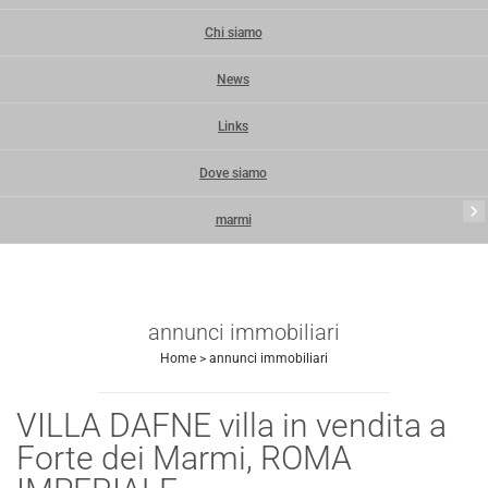
Chi siamo
News
Links
Dove siamo
keyboard_arrow_right
marmi
annunci immobiliari
Home
>
annunci immobiliari
VILLA DAFNE villa in vendita a
Forte dei Marmi, ROMA